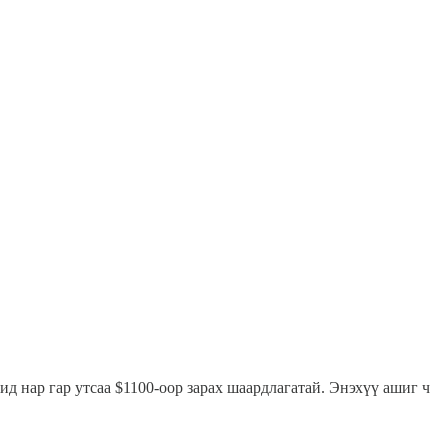
ид нар гар утсаа $1100-оор зарах шаардлагатай. Энэхүү ашиг ч