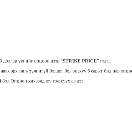
00 доллар үүнийг опцион дээр “
STRIKE PRICE
” гэдэг.
аж авах эрх тань хүчингүй болдог бол энэхүү 6 сарыг бид нар о
й бол Опцион хичээлд юу гэж суух вэ дээ.