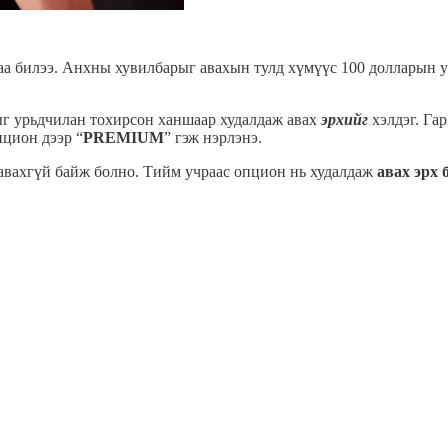
аа билээ. Анхны хувилбарыг авахын тулд хүмүүс 100 долларын ур
сетыг урьдчилан тохирсон ханшаар худалдаж авах
эрхийг
хэлдэг. Гар
пцион дээр “
PREMIUM
” гэж нэрлэнэ.
ж авахгүй байж болно. Тийм учраас опцион нь худалдаж
авах эрх 