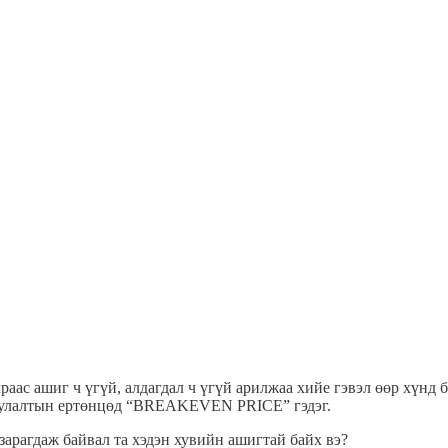
аас ашиг ч үгүй, алдагдал ч үгүй арилжаа хийе гэвэл өөр хүнд б
руулалтын ертөнцөд “BREAKEVEN PRICE” гэдэг.
р зарагдаж байвал та хэдэн хувийн ашигтай байх вэ?