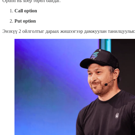
Option нь хоёр төрөл байдаг.
Call option
Put option
Энэхүү 2 ойлголтыг дараах жишээгээр дамжуулан танилцуулья: