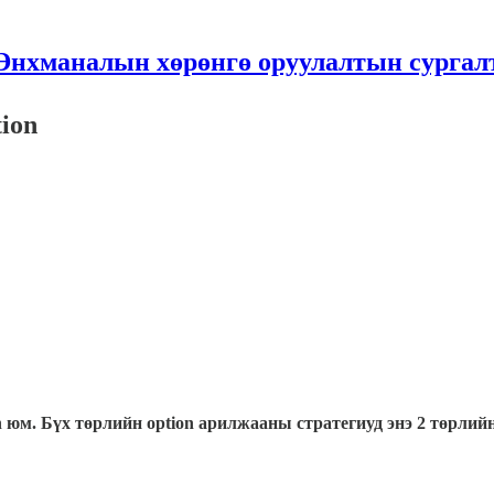
Энхманалын хөрөнгө оруулалтын сургал
tion
on юм. Бүх төрлийн option арилжааны стратегиуд энэ 2 төрлий