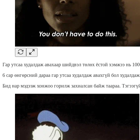
Гар утсаа худалдаж авахаар шийдвэл төлөх ёстой хэмжээ нь 10
6 сар өнгөрсний дараа гар утсаа худалдаж авахгүй бол худалд
Бид нар мэдээж хонжоо горилж захиалсан байж таараа. Тэгээгү