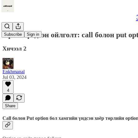
Option үндсэн ойлголт: call болон put op
Subscribe
Sign in
Хичээл 2
Enkhmanal
Jul 03, 2024
4
Share
Call болон Put option бол хамгийн үндсэн хоёр төрлийн opti