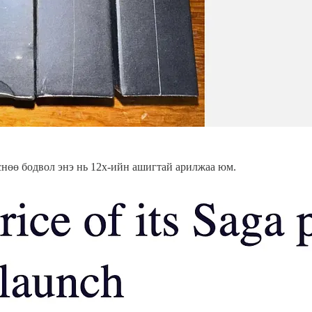
снөө бодвол энэ нь 12х-ийн ашигтай арилжаа юм.