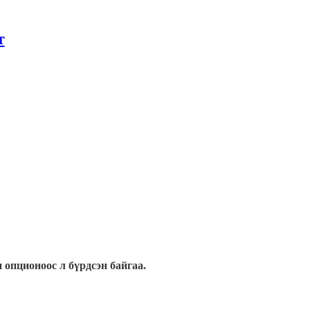
т
н опционоос л бүрдсэн байгаа.