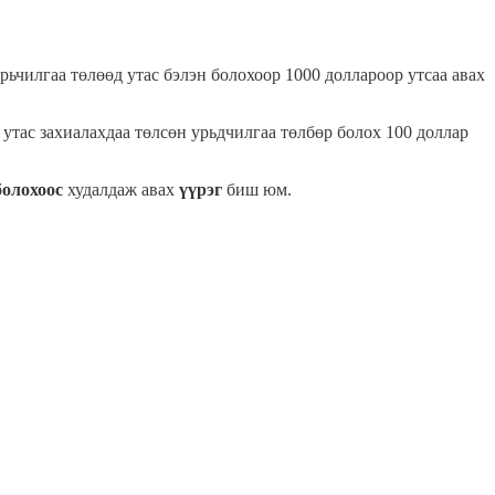
ьчилгаа төлөөд утас бэлэн болохоор 1000 доллароор утсаа авах
 утас захиалахдаа төлсөн урьдчилгаа төлбөр болох 100 доллар
болохоос
худалдаж авах
үүрэг
биш юм.