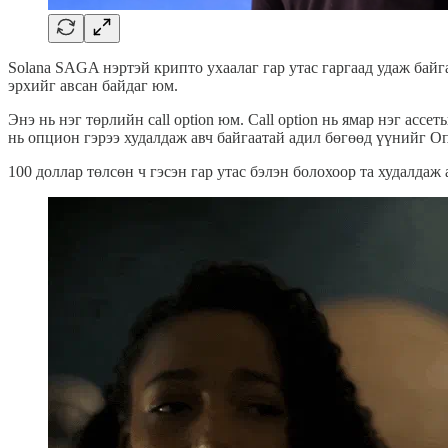
Solana SAGA нэртэй крипто ухаалаг гар утас гаргаад удаж байг
эрхийг авсан байдаг юм.
Энэ нь нэг төрлийн call option юм. Call option нь ямар нэг ас
нь опцион гэрээ худалдаж авч байгаатай адил бөгөөд үүнийг О
100 доллар төлсөн ч гэсэн гар утас бэлэн болохоор та худалда