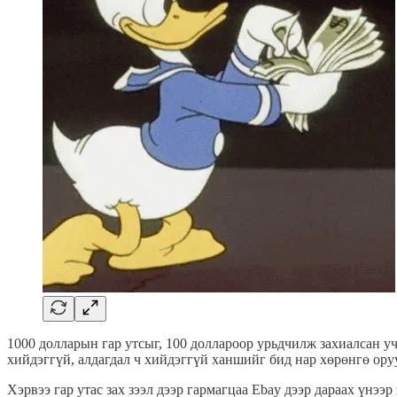
1000 долларын гар утсыг, 100 доллароор урьдчилж захиалсан учр
хийдэггүй, алдагдал ч хийдэггүй ханшийг бид нар хөрөнгө о
Хэрвээ гар утас зах зээл дээр гармагцаа Ebay дээр дараах үнээ