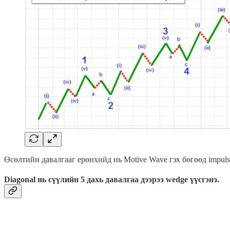
Өсөлтийн давалгааг ерөнхийд нь Motive Wave гэх бөгөөд impulse
Diagonal нь сүүлийн 5 дахь давалгаа дээрээ wedge үүсгэнэ.