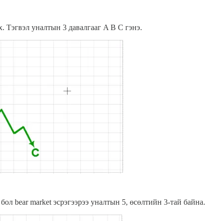
х. Тэгвэл уналтын 3 давалгааг A B C гэнэ.
бол bear market эсрэгээрээ уналтын 5, өсөлтийн 3-тай байна.