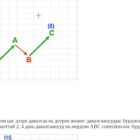
том цаг дээрх давалгаа нь дотроо жижиг давалгаануудаас бүрдэнэ.
алттай 2, 4 дахь давалгаанууд нь өөрдсөө ABC correction-оос бүр