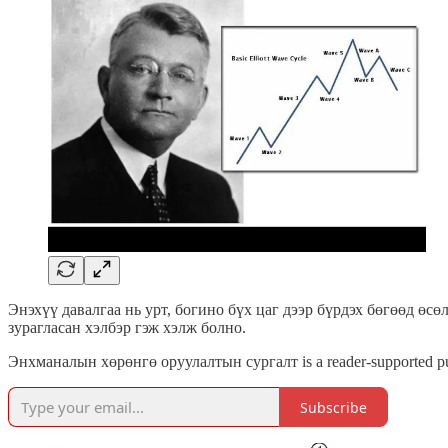
Энэхүү давалгаа нь урт, богино бүх цаг дээр бүрдэх бөгөөд өс
зурагласан хэлбэр гэж хэлж болно.
Энхманалын хөрөнгө оруулалтын сургалт is a reader-supported publi
Subscribe