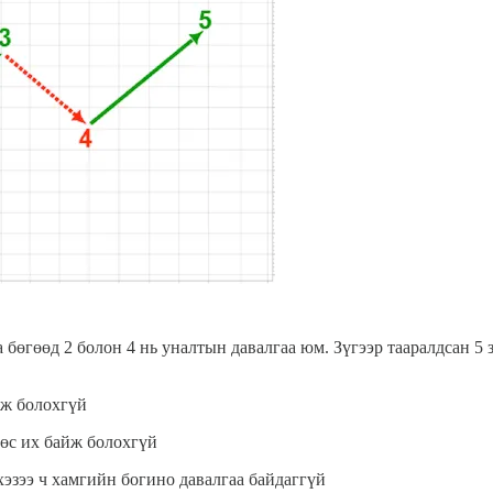
аа бөгөөд 2 болон 4 нь уналтын давалгаа юм. Зүгээр тааралдсан 5
йж болохгүй
өөс их байж болохгүй
хэзээ ч хамгийн богино давалгаа байдаггүй