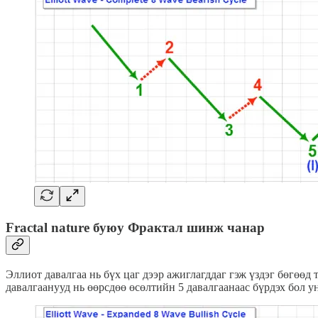
Fractal nature буюу
Фрактал шинж чанар
Эллиот давалгаа нь бүх цаг дээр ажиглагддаг гэж үздэг бөгөөд 
давалгаанууд нь өөрсдөө өсөлтийн 5 давалгаанаас бүрдэх бол ун