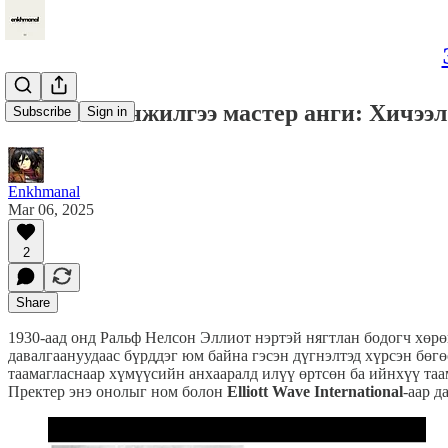
Техник шинжилгээ мастер анги: Хичээл 6
Subscribe
Sign in
Enkhmanal
Mar 06, 2025
2
Share
1930-аад онд Ральф Нелсон Эллиот нэртэй нягтлан бодогч хөр
давалгаануудаас бүрддэг юм байна гэсэн дүгнэлтэд хүрсэн бөг
таамагласнаар хүмүүсийн анхааралд илүү өртсөн ба ийнхүү таам
Пректер энэ онолыг ном болон
Elliott Wave International
-аар д