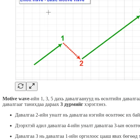
Motive wave
-ийн 1, 3, 5 дахь давалгаанууд нь өсөлтийн давалг
давалгааг танихдаа дараах
3 дүрмийг
хэрэглэнэ.
Давалгаа 2-ийн уналт нь давалгаа нэгийн өсөлтөөс их ба
Дээрхтэй адил давалгаа 4-ийн уналт давалгаа 3-ын өсөлт
Давалгаа 3 нь давалгаа 1-ийн оргилоос цааш явах бөгөөд 