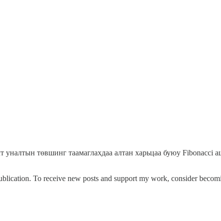
өлт уналтын төвшинг таамаглахдаа алтан харьцаа буюу Fibonacci а
cation. To receive new posts and support my work, consider becoming