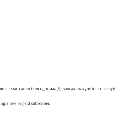
шиглахыг санал болгодог аж. Давалгаа нь хүний сэтгэл зүйг
 a free or paid subscriber.