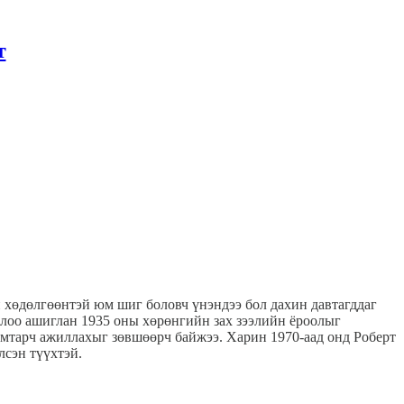
т
й хөдөлгөөнтэй юм шиг боловч үнэндээ бол дахин давтагддаг
лоо ашиглан 1935 оны хөрөнгийн зах зээлийн ёроолыг
хамтарч ажиллахыг зөвшөөрч байжээ. Харин 1970-аад онд Роберт
лсэн түүхтэй.