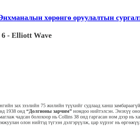
Энхманалын хөрөнгө оруулалтын сургал
 - Elliott Wave
өнгийн зах зээлийн 75 жилийн түүхийг судлаад ханш замбараагү
өөд 1938 онд
“Долгионы зарчим”
номдоо нийтэлсэн. Энэхүү оно
аглаж чадсан болохоор нь Collins 38 онд гаргасан ном дээр нь 
амжуулан олон нийтэд түгээн дэлгэрүүлж, цар хүрээг нь өргөжүү