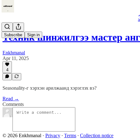
Техник шинжилгээ мастер ан
Subscribe
Sign in
Enkhmanal
Apr 11, 2025
4
Seasonality-г хэрхэн арилжаанд хэрэглэх вэ?
Read →
Comments
© 2026 Enkhmanal
·
Privacy
∙
Terms
∙
Collection notice